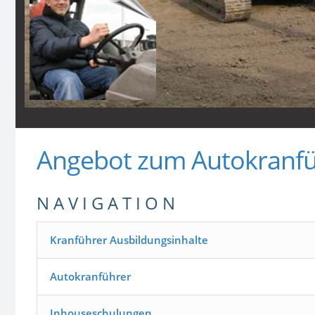
Angebot zum Autokranfü
N A V I G A T I O N
Kranführer Ausbildungsinhalte
Autokranführer
Inhouseschulungen