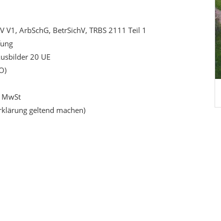
 V1, ArbSchG, BetrSichV, TRBS 2111 Teil 1
fung
Ausbilder 20 UE
O)
l MwSt
Erklärung geltend machen)