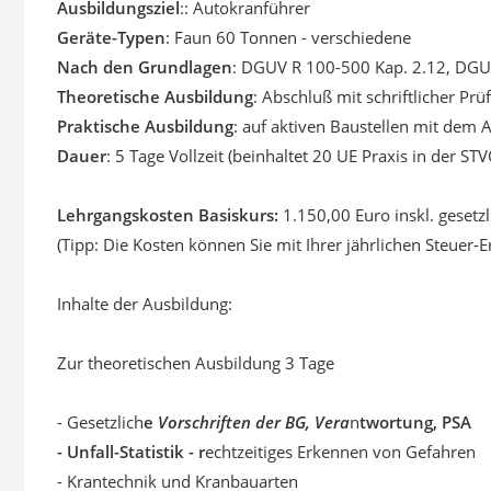
Ausbildungsziel
:: Autokranführer
Geräte-Typen
: Faun 60 Tonnen - verschiedene
Nach den Grundlagen
: DGUV R 100-500 Kap. 2.12, DGUV
Theoretische Ausbildung
: Abschluß mit schriftlicher Prü
Praktische Ausbildung
: auf aktiven Baustellen mit dem 
Dauer
: 5 Tage Vollzeit (beinhaltet 20 UE Praxis in der STV
Lehrgangskosten Basiskurs:
1.150,00 Euro inskl. gesetz
(Tipp: Die Kosten können Sie mit Ihrer jährlichen Steuer-
Inhalte der Ausbildung:
Zur theoretischen Ausbildung 3 Tage
- Gesetzlich
e
Vorschriften der BG, Vera
n
twortung, PSA
- Unfall-Statistik - r
echtzeitiges Erkennen von Gefahren
- Krantechnik und Kranbauarten