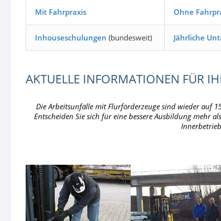
Mit Fahrpraxis
Ohne Fahrpr
Inhouseschulungen
(bundesweit)
Jährliche Un
Die Arbeitsunfälle mit Flurförderzeuge sind wieder auf 15
Entscheiden Sie sich für eine bessere Ausbildung mehr als
Innerbetrieb
AKTUELLE INFORMATIONEN FÜR I
Staplerfahren ist pure Physik.. Das Hebelgesetz und Sta
Erhöhen Sie ihr Fachwissen durch a
Vorsicht vor Ebay-Anzeigen. Fahrausweise dürfen nicht 
stark verkürzten Aubildungzeiten ohne Fahr-Praxis ange