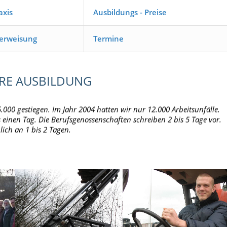
axis
Ausbildungs - Preise
terweisung
Termine
.000 gestiegen. Im Jahr 2004 hatten wir nur 12.000 Arbeitsunfälle.
 einen Tag. Die Berufsgenossenschaften schreiben 2 bis 5 Tage vor.
lich an 1 bis 2 Tagen.
HRE AUSBILDUNG
ndsicherheit sind keine Fremdwörter für den Flurförderzeugführer.
usführliche Schulung in Theorie und Praxis.
so einfach umgeschrieben werden !! Es werden auch Schulungen mit
boten die nicht oder nur teilsweise von der BG anerkannt werden.