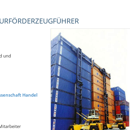
FLURFÖRDERZEUGFÜHRER
nd und
ssenschaft Handel
Mitarbeiter
rsonal für den