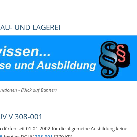
AU- UND LAGEREI
itionen - (Klick auf Banner)
V V 308-001
dürfen seit 01.01.2002 für die allgemeine Ausbildung keine
5
heutige DGUV
308-001
[770 KB]