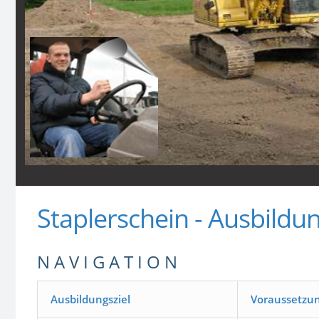
Staplerschein - Ausbildu
N A V I G A T I O N
Ausbildungsziel
Voraussetzu